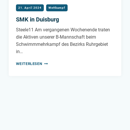
21. April 2024
Wettkampf
SMK in Duisburg
Steele11 Am vergangenen Wochenende traten
die Aktiven unserer B-Mannschaft beim
Schwimmmehrkampf des Bezirks Ruhrgebiet
in…
SMK
WEITERLESEN
IN
DUISBURG