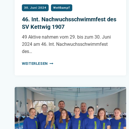
30. Juni 2024
Wettkampf
46. Int. Nachwuchsschwimmfest des
SV Kettwig 1907
49 Aktive nahmen vom 29. bis zum 30. Juni
2024 am 46. Int. Nachwuchsschwimmfest
des…
46.
WEITERLESEN
INT.
NACHWUCHSSCHWIMMFEST
DES
SV
KETTWIG
1907