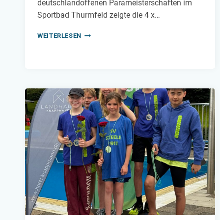
deutschlandoffenen Parameisterschaften im
Sportbad Thurmfeld zeigte die 4 x…
NEUE
WEITERLESEN
REKORDE
FÜR
STEELE
11