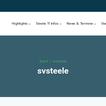
Highlights
Steele 11 Infos
News & Termine
St
Start
/
svsteele
svsteele