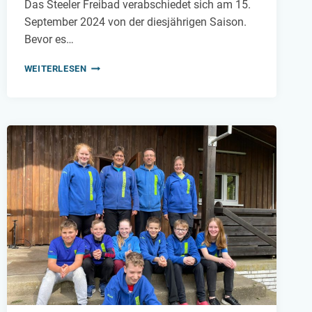
Das Steeler Freibad verabschiedet sich am 15.
September 2024 von der diesjährigen Saison.
Bevor es…
STEELER
WEITERLESEN
FREIBAD
SAISONABSCHLUSS:
DER
COUNTDOWN
LÄUFT!