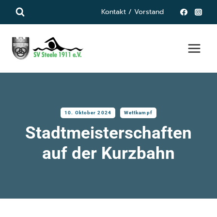
Zum
Kontakt / Vorstand
Inhalt
springen
10. Oktober 2024
Wettkampf
Stadtmeisterschaften
auf der Kurzbahn