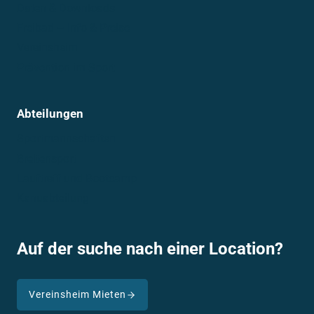
Daten & Downloads
Freibad – Info & Preise
Vereinsheim
Prävention im Sport
Abteilungen
Sportmannschaften
Breitensport
Lauftreff und Bootcamp
Kanuabteilung
Auf der suche nach einer Location?
Vereinsheim Mieten