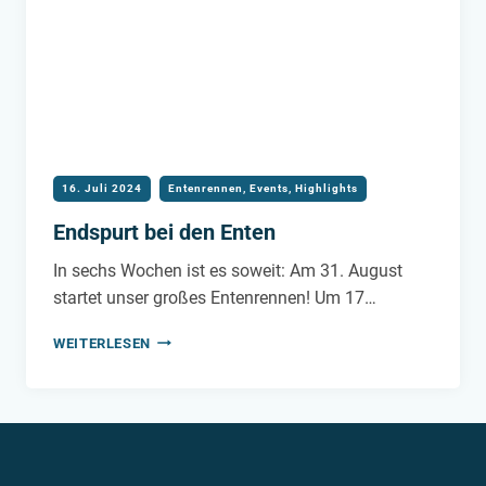
RUHR!
16. Juli 2024
Entenrennen
,
Events
,
Highlights
Endspurt bei den Enten
In sechs Wochen ist es soweit: Am 31. August
startet unser großes Entenrennen! Um 17…
ENDSPURT
WEITERLESEN
BEI
DEN
ENTEN