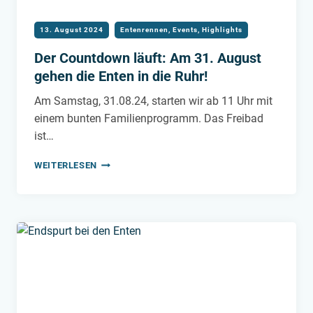
13. August 2024
Entenrennen
,
Events
,
Highlights
Der Countdown läuft: Am 31. August
gehen die Enten in die Ruhr!
Am Samstag, 31.08.24, starten wir ab 11 Uhr mit
einem bunten Familienprogramm. Das Freibad
ist…
DER
WEITERLESEN
COUNTDOWN
LÄUFT:
AM
31.
AUGUST
GEHEN
DIE
ENTEN
IN
DIE