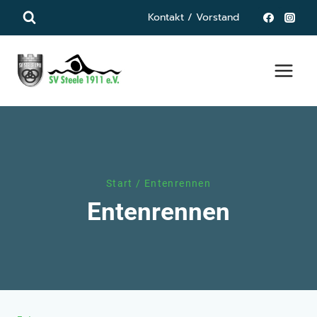
Zum
Kontakt / Vorstand
Inhalt
springen
Start
/
Entenrennen
Entenrennen