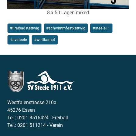
8 x 50 Lagen mixed
Schlagworte:
#
Freibad Kettwig
#
schwimmfestkettwig
#
steele11
#
svsteele
#
wettkampf
Westfalenstrasse 210a
45276 Essen
Tel.: 0201 8516424 - Freibad
Tel.: 0201 511214 - Verein