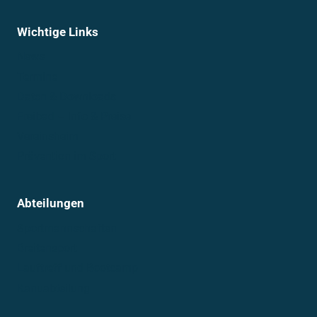
Wichtige Links
News
Termine
Daten & Downloads
Freibad – Info & Preise
Vereinsheim
Prävention im Sport
Abteilungen
Sportmannschaften
Breitensport
Lauftreff und Bootcamp
Kanuabteilung