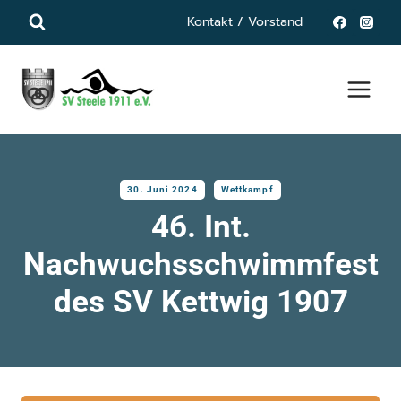
Zum
Kontakt / Vorstand
Inhalt
springen
30. Juni 2024
Wettkampf
46. Int.
Nachwuchsschwimmfest
des SV Kettwig 1907