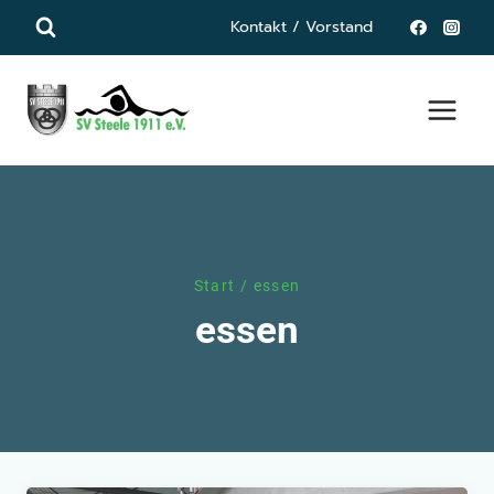
Zum
Kontakt / Vorstand
Inhalt
springen
Start
/
essen
essen