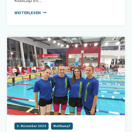
KidsCup im…
KIDSCUP
WEITERLESEN
2024
–
FINALE
IM
BEZIRK
RUHRGEBIET
3. November 2024
Wettkampf