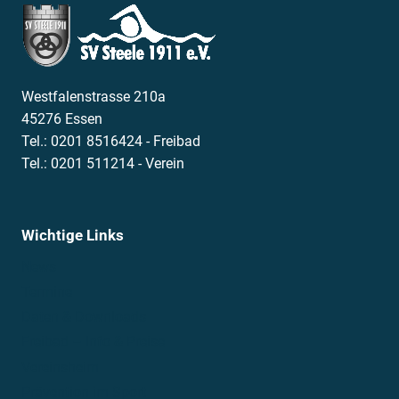
13. August 2024
Entenrennen
,
Events
,
Highlights
Der Countdown läuft: Am 31. August
gehen die Enten in die Ruhr!
Am Samstag, 31.08.24, starten wir ab 11 Uhr mit
einem bunten Familienprogramm. Das Freibad
ist…
DER
WEITERLESEN
COUNTDOWN
LÄUFT: