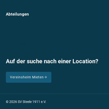
AM
31.
AUGUST
GEHEN
DIE
ENTEN
IN
DIE
RUHR!
16. Juli 2024
Entenrennen
,
Events
,
Highlights
Endspurt bei den Enten
In sechs Wochen ist es soweit: Am 31. August
startet unser großes Entenrennen! Um 17…