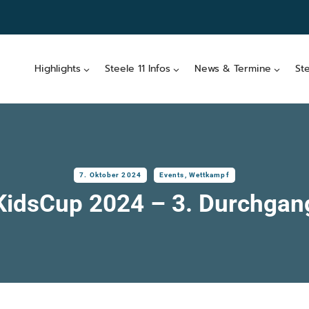
Highlights
Steele 11 Infos
News & Termine
St
7. Oktober 2024
Events
,
Wettkampf
KidsCup 2024 – 3. Durchgan