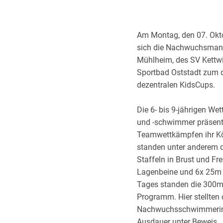
Am Montag, den 07. Okt
sich die Nachwuchsman
Mühlheim, des SV Kettwi
Sportbad Oststadt zum 
dezentralen KidsCups.
Die 6- bis 9-jährigen 
und -schwimmer präsenti
Teamwettkämpfen ihr K
standen unter anderem d
Staffeln in Brust und Fre
Lagenbeine und 6x 25m
Tages standen die 300
Programm. Hier stellten d
Nachwuchsschwimmerin
Ausdauer unter Beweis.