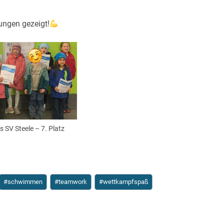
tungen gezeigt!
 SV Steele – 7. Platz
#
schwimmen
#
teamwork
#
wettkampfspaß