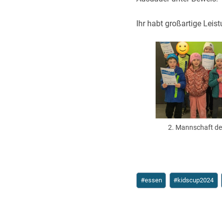
Ihr habt großartige Leis
2. Mannschaft des
Schlagworte:
#
essen
#
kidscup2024