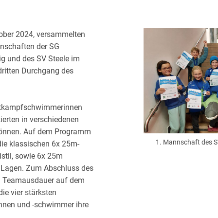
ober 2024, versammelten
nschaften der SG
g und des SV Steele im
dritten Durchgang des
Wettkampfschwimmerinnen
erten in verschiedenen
önnen. Auf dem Programm
1. Mannschaft des SV
ie klassischen 6x 25m-
istil, sowie 6x 25m
 Lagen. Zum Abschluss des
m Teamausdauer auf dem
ie vier stärksten
nen und -schwimmer ihre