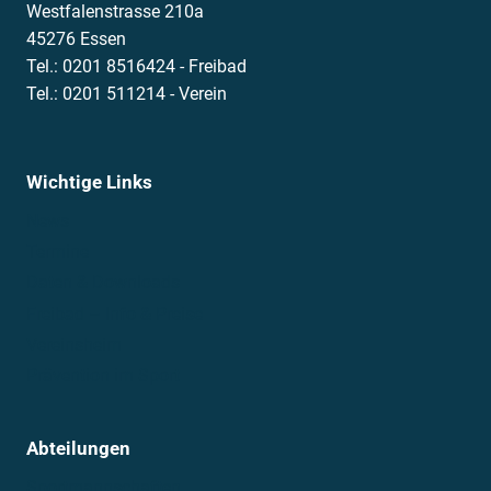
Westfalenstrasse 210a
45276 Essen
Tel.: 0201 8516424 - Freibad
Tel.: 0201 511214 - Verein
Wichtige Links
News
Termine
Daten & Downloads
Freibad – Info & Preise
Vereinsheim
Prävention im Sport
Abteilungen
Sportmannschaften