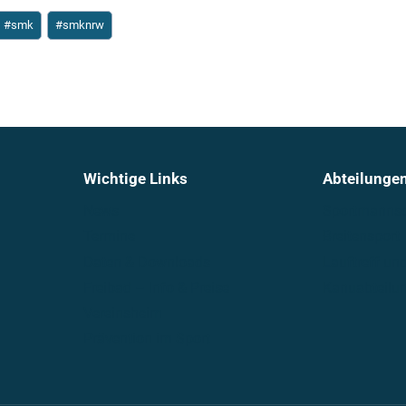
#
smk
#
smknrw
Wichtige Links
Abteilunge
News
Sportmannsc
Termine
Breitensport
Daten & Downloads
Lauftreff u
Freibad – Info & Preise
Kanuabteilu
Vereinsheim
Prävention im Sport