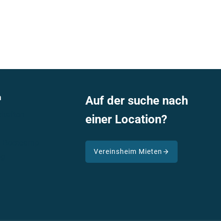
n
Auf der suche nach
haften
einer Location?
nd Bootcamp
Vereinsheim Mieten
ng