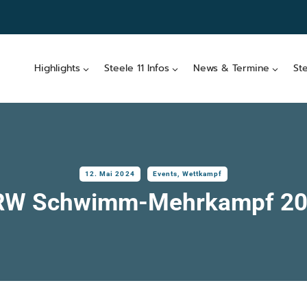
Highlights
Steele 11 Infos
News & Termine
St
12. Mai 2024
Events
,
Wettkampf
RW Schwimm-Mehrkampf 20