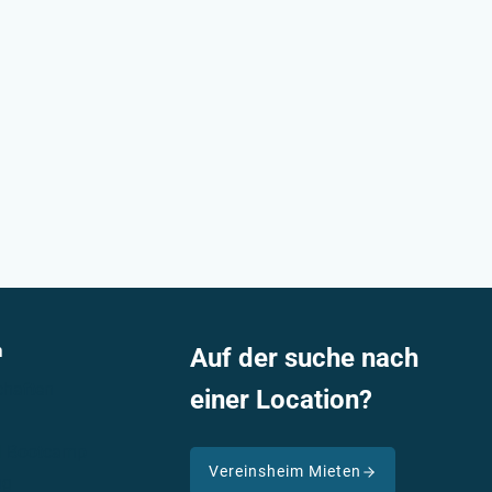
n
Auf der suche nach
haften
einer Location?
nd Bootcamp
Vereinsheim Mieten
ng