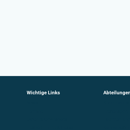
Wichtige Links
Abteilunge
News
Sportmannsc
Termine
Breitensport
Daten & Downloads
Lauftreff u
Freibad – Info & Preise
Kanuabteilu