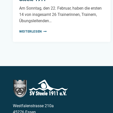
Am Sonntag, den 22. Februar, haben die ersten
14 von insgesamt 26 Trainerinnen, Trainern,
Übungsleitenden…
ERFOLGREICHER
WEITERLESEN
START
IN
DIE
PRÜFUNGEN
ZUM
RETTUNGSSCHWIMMER
BEIM
SV
STEELE
1911
Westfalenstrasse 210a
45276 Essen