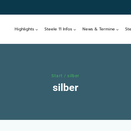
Highlights
Steele 11 Infos
News & Termine
St
Start
/
silber
silber