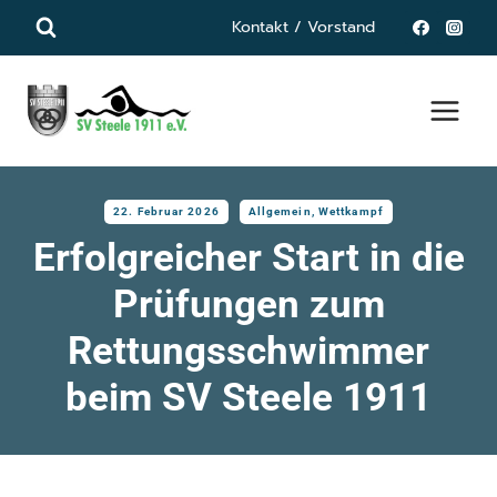
Zum
Kontakt / Vorstand
Inhalt
springen
22. Februar 2026
Allgemein
,
Wettkampf
Erfolgreicher Start in die
Prüfungen zum
Rettungsschwimmer
beim SV Steele 1911