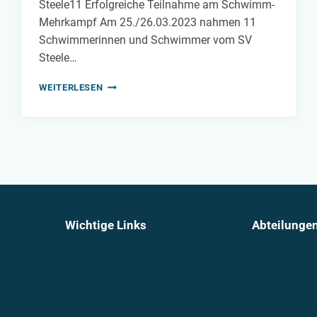
Steele11 Erfolgreiche Teilnahme am Schwimm-
Mehrkampf Am 25./26.03.2023 nahmen 11
Schwimmerinnen und Schwimmer vom SV
Steele…
SCHWIMM-
WEITERLESEN
MEHRKAMPF
2023
DES
BEZIRK
RUHRGEBIET
IM
SV
NRW
Wichtige Links
Abteilunge
News
Sportmannsc
Termine
Breitensport
Daten & Downloads
Lauftreff u
Freibad – Info & Preise
Kanuabteilu