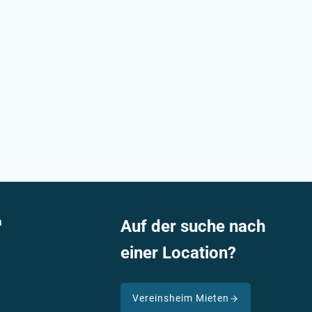
n
Auf der suche nach
haften
einer Location?
nd Bootcamp
Vereinsheim Mieten
ng