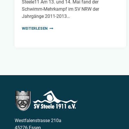
Steele11 Am 13. und 14. Mai fand der
Schwimm-Mehrkampf im SV NRW der
Jahrgänge 2011-2013…
STEELER
WEITERLESEN
SCHWIMMER
BEWEISEN
SICH
IN
BOCHUM
Westfalenstrasse 210a
45276 Essen