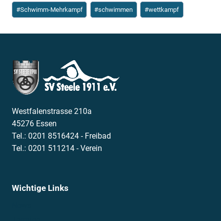
Schlagworte:
#
Schwimm-Mehrkampf
#
schwimmen
#
wettkampf
Westfalenstrasse 210a
45276 Essen
Tel.: 0201 8516424 - Freibad
Tel.: 0201 511214 - Verein
Wichtige Links
News
Termine