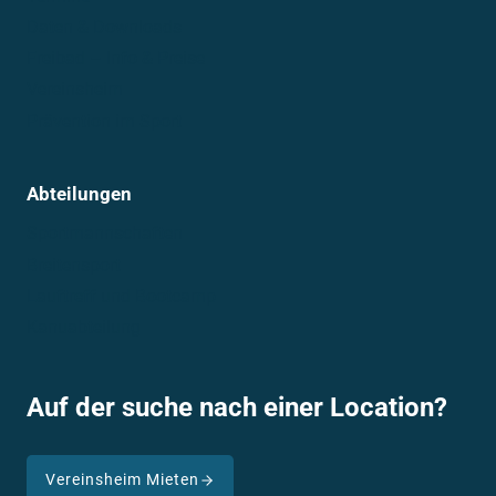
Daten & Downloads
Freibad – Info & Preise
Vereinsheim
Prävention im Sport
Abteilungen
Sportmannschaften
Breitensport
Lauftreff und Bootcamp
Kanuabteilung
Auf der suche nach einer Location?
Vereinsheim Mieten