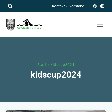
Zum
Kontakt / Vorstand
Inhalt
springen
Start
/
kidscup2024
kidscup2024