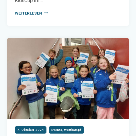
KidsCup im…
KIDSCUP
WEITERLESEN
2024
–
FINALE
IM
BEZIRK
RUHRGEBIET
7. Oktober 2024
Events
,
Wettkampf