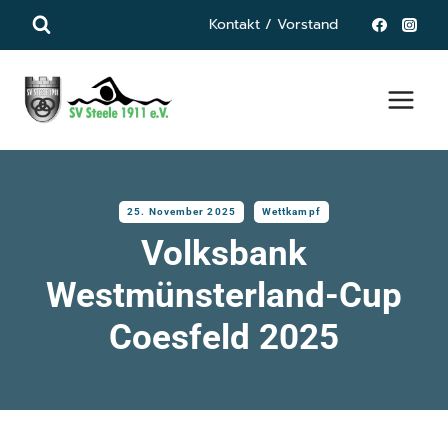
Zum
Kontakt / Vorstand
Inhalt
springen
25. November 2025
Wettkampf
Volksbank
Westmünsterland-Cup
Coesfeld 2025