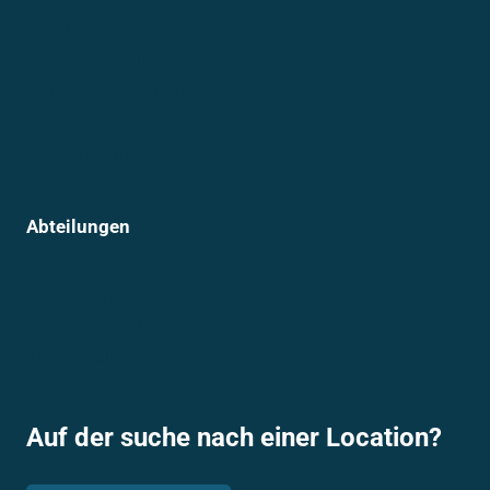
News
Termine
Daten & Downloads
Freibad – Info & Preise
Vereinsheim
Prävention im Sport
Abteilungen
Sportmannschaften
Breitensport
Lauftreff und Bootcamp
Kanuabteilung
Auf der suche nach einer Location?