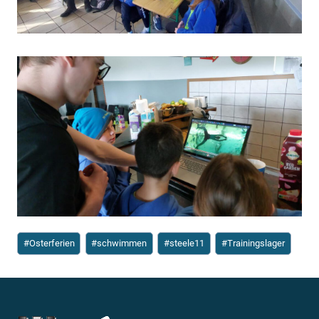
Schlagworte:
#
Osterferien
#
schwimmen
#
steele11
#
Trainingslager