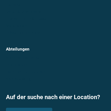
Termine
Daten & Downloads
Freibad – Info & Preise
Vereinsheim
Prävention im Sport
Abteilungen
Sportmannschaften
Breitensport
Lauftreff und Bootcamp
Kanuabteilung
Auf der suche nach einer Location?