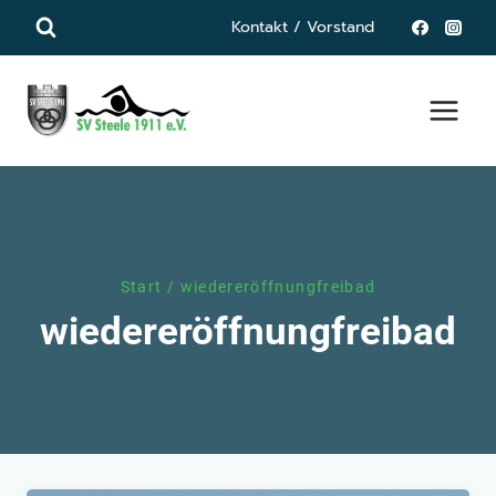
Zum
Kontakt / Vorstand
Inhalt
springen
Start
/
wiedereröffnungfreibad
wiedereröffnungfreibad