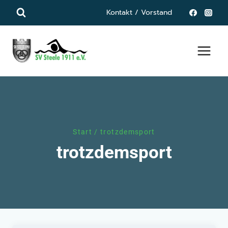
Zum
Kontakt / Vorstand
Inhalt
springen
Start
/
trotzdemsport
trotzdemsport