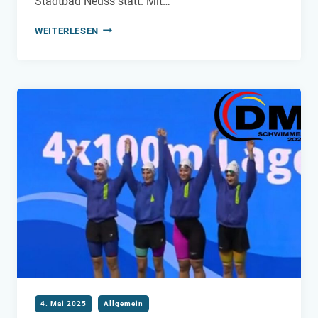
Stadtbad Neuss statt. Mit…
NRW-
WEITERLESEN
FINALE
IM
SCHWIMMERISCHEN
MEHRKAMPF
4. Mai 2025
Allgemein