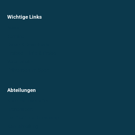
Wichtige Links
News
Termine
Daten & Downloads
Freibad – Info & Preise
Vereinsheim
Prävention im Sport
Abteilungen
Sportmannschaften
Breitensport
Lauftreff und Bootcamp
Kanuabteilung