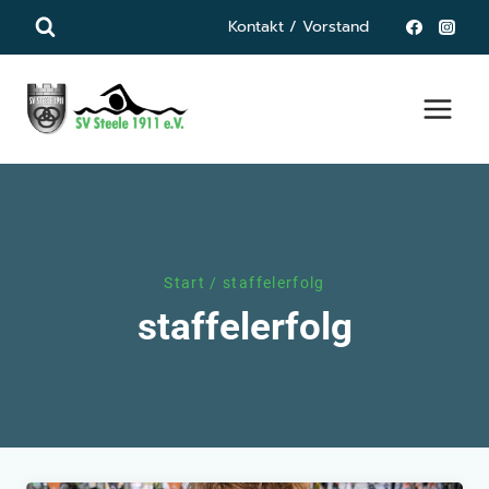
Zum
Kontakt / Vorstand
Inhalt
springen
Start
/
staffelerfolg
staffelerfolg