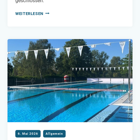
geschlossen.
KURZE
WEITERLESEN
PAUSE
IM
STEELER
FREIBAD
AM
08.
JUNI
6. Mai 2026
Allgemein