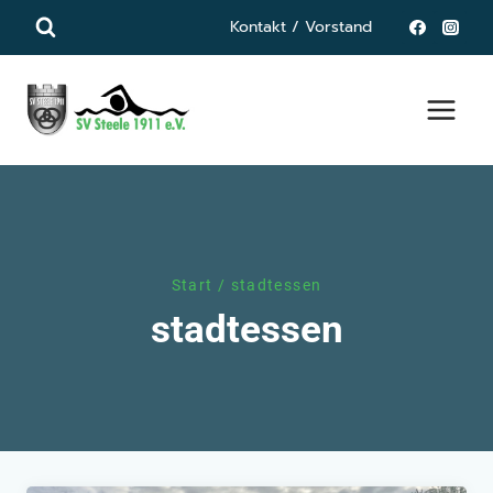
Zum
Kontakt / Vorstand
Inhalt
springen
Start
/
stadtessen
stadtessen