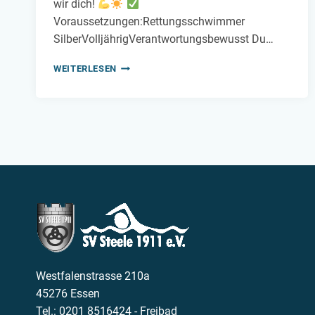
wir dich!
Voraussetzungen:Rettungsschwimmer
SilberVolljährigVerantwortungsbewusst Du…
WEITERLESEN
RETTUNGSSCHWIMMER
GESUCHT!
Westfalenstrasse 210a
45276 Essen
Tel.: 0201 8516424 - Freibad