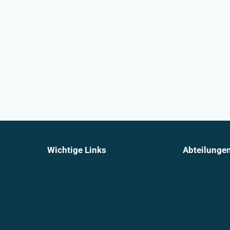
Wichtige Links
Abteilunge
News
Sportmannsc
Termine
Breitensport
Daten & Downloads
Lauftreff u
Freibad – Info & Preise
Kanuabteilu
Vereinsheim