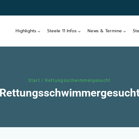
Highlights
Steele 11 Infos
News & Termine
St
Start
/
Rettungsschwimmergesucht
Rettungsschwimmergesuch