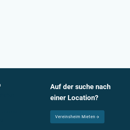
n
Auf der suche nach
haften
einer Location?
nd Bootcamp
Vereinsheim Mieten
ng