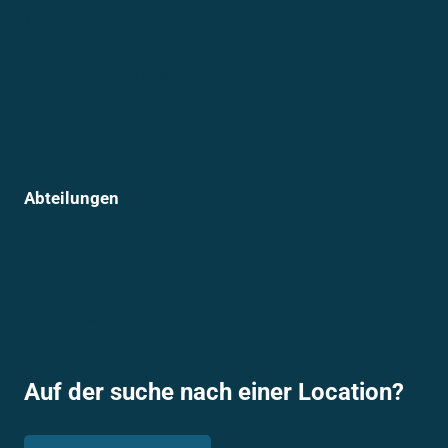
Termine
Daten & Downloads
Freibad – Info & Preise
Vereinsheim
Prävention im Sport
Abteilungen
Sportmannschaften
Breitensport
Lauftreff und Bootcamp
Kanuabteilung
Auf der suche nach einer Location?