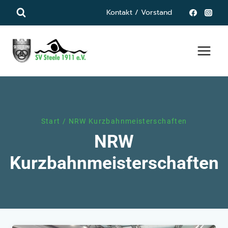
Zum
Kontakt / Vorstand
Inhalt
springen
Start
/
NRW Kurzbahnmeisterschaften
NRW
Kurzbahnmeisterschaften