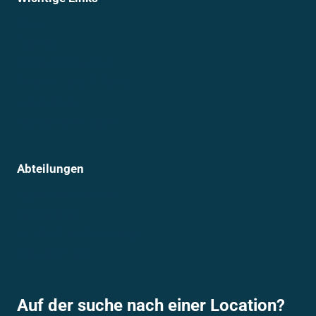
News
Termine
Daten & Downloads
Freibad – Info & Preise
Vereinsheim
Prävention im Sport
Abteilungen
Sportmannschaften
Breitensport
Lauftreff und Bootcamp
Kanuabteilung
Auf der suche nach einer Location?