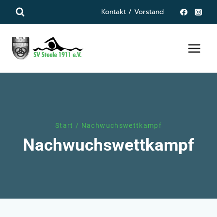
Zum
Kontakt / Vorstand
Inhalt
springen
Start
/
Nachwuchswettkampf
Nachwuchswettkampf