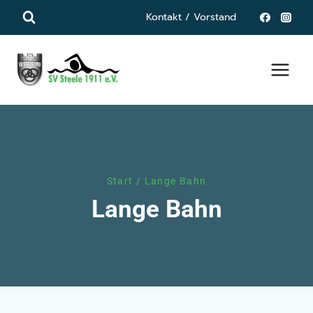
Zum
Kontakt / Vorstand
Inhalt
springen
Start
/
Lange Bahn
Lange Bahn