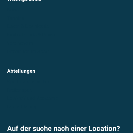
News
Termine
Daten & Downloads
Freibad – Info & Preise
Vereinsheim
Prävention im Sport
Abteilungen
Sportmannschaften
Breitensport
Lauftreff und Bootcamp
Kanuabteilung
Auf der suche nach einer Location?