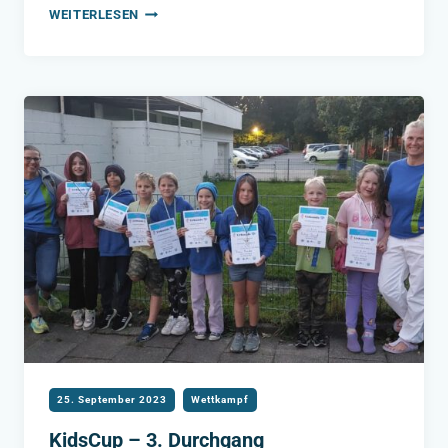
KIDSCUP-
WEITERLESEN
FINALE
IM
BEZIRK
RUHRGEBIET
25. September 2023
Wettkampf
KidsCup – 3. Durchgang