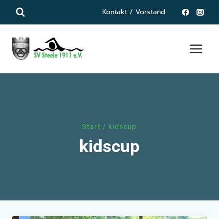
Zum
Kontakt / Vorstand
Inhalt
springen
Start
/
kidscup
kidscup