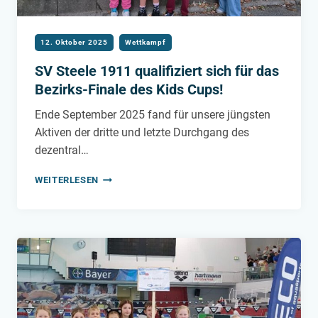
12. Oktober 2025
Wettkampf
SV Steele 1911 qualifiziert sich für das
Bezirks-Finale des Kids Cups!
Ende September 2025 fand für unsere jüngsten
Aktiven der dritte und letzte Durchgang des
dezentral…
SV
WEITERLESEN
STEELE
1911
QUALIFIZIERT
SICH
FÜR
DAS
BEZIRKS-
FINALE
DES