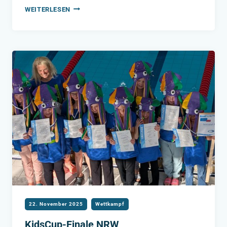
KIDSCUP:
WEITERLESEN
STEELER‑TEAMS
STARTEN
ERFOLGREICH
IN
DIE
ZWEITE
RUNDE
22. November 2025
Wettkampf
KidsCup-Finale NRW