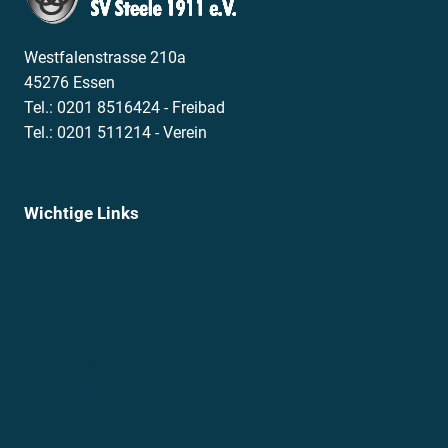
27. März 2023
Wettkampf
KidsCup 2023 – 1. Durchgang
Beim ersten Durchgang des KidsCups 2023
schwammen unsere jüngsten
Wettkampfschwimmer mit der ersten Mannschaft
auf…
KIDSCUP
WEITERLESEN
2023
–
1.
DURCHGANG
End of content