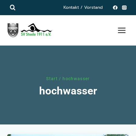
Zum
Kontakt / Vorstand
Inhalt
springen
Start
/
hochwasser
hochwasser