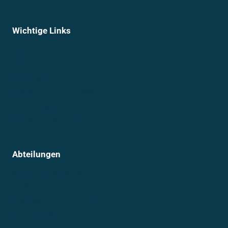
Wichtige Links
News
Termine
Daten & Downloads
Freibad – Info & Preise
Vereinsheim
Prävention im Sport
Abteilungen
Sportmannschaften
Breitensport
Lauftreff und Bootcamp
Kanuabteilung