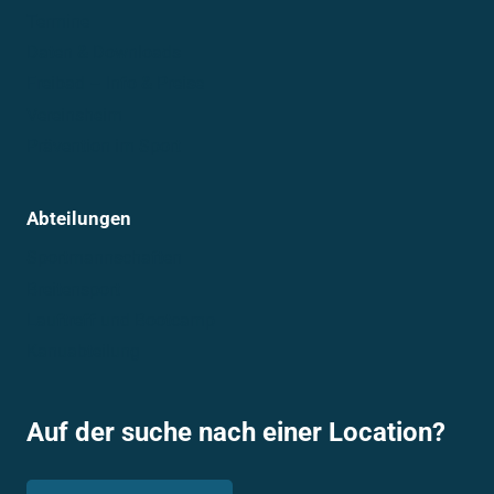
Termine
Daten & Downloads
Freibad – Info & Preise
Vereinsheim
Prävention im Sport
Abteilungen
Sportmannschaften
Breitensport
Lauftreff und Bootcamp
Kanuabteilung
Auf der suche nach einer Location?