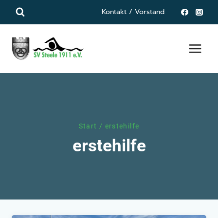
Zum
Kontakt / Vorstand
Inhalt
springen
Start
/
erstehilfe
erstehilfe