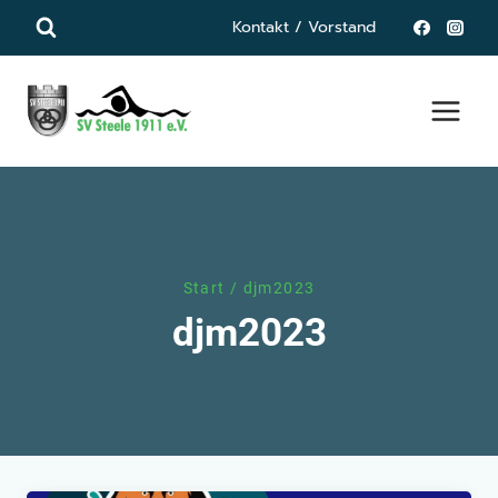
Zum
Kontakt / Vorstand
Inhalt
springen
Start
/
djm2023
djm2023