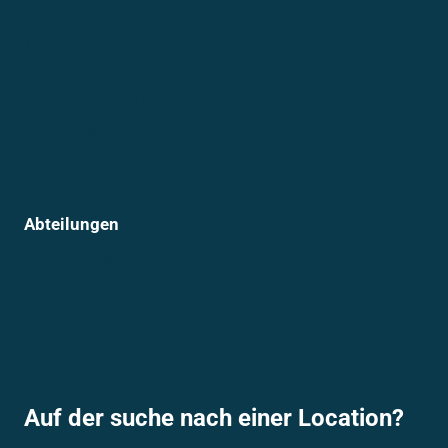
News
Termine
Daten & Downloads
Freibad – Info & Preise
Vereinsheim
Prävention im Sport
Abteilungen
Sportmannschaften
Breitensport
Lauftreff und Bootcamp
Kanuabteilung
Auf der suche nach einer Location?