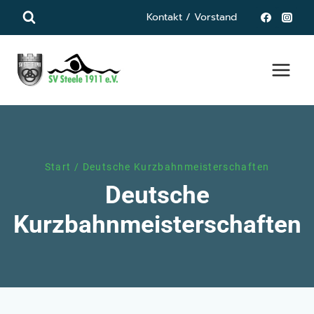
Zum
Kontakt / Vorstand
Inhalt
springen
Start
/
Deutsche Kurzbahnmeisterschaften
Deutsche
Kurzbahnmeisterschaften