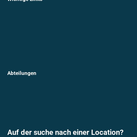
News
Termine
Daten & Downloads
Freibad – Info & Preise
Vereinsheim
Prävention im Sport
Abteilungen
Sportmannschaften
Breitensport
Lauftreff und Bootcamp
Kanuabteilung
Auf der suche nach einer Location?