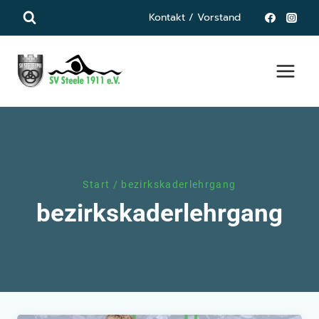
Zum
Kontakt / Vorstand
Inhalt
springen
Start
/
bezirkskaderlehrgang
bezirkskaderlehrgang