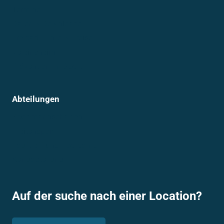
Termine
Daten & Downloads
Freibad – Info & Preise
Vereinsheim
Prävention im Sport
Abteilungen
Sportmannschaften
Breitensport
Lauftreff und Bootcamp
Kanuabteilung
Auf der suche nach einer Location?