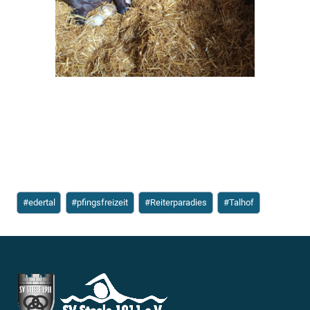
Schlagworte:
#
edertal
#
pfingsfreizeit
#
Reiterparadies
#
Talhof