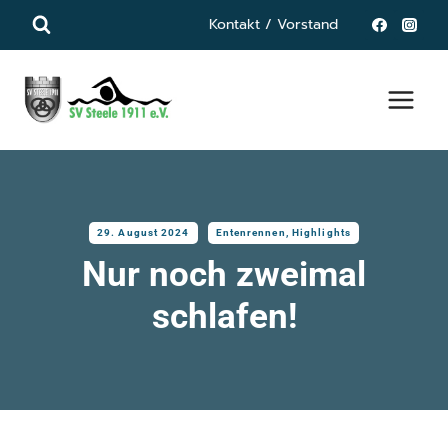
Zum
Kontakt / Vorstand
Inhalt
springen
29. August 2024
Entenrennen
,
Highlights
Nur noch zweimal
schlafen!