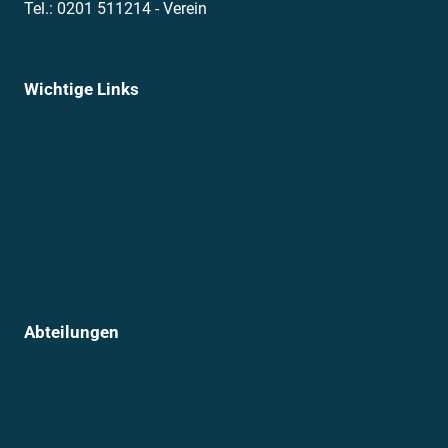
Tel.: 0201 511214 - Verein
Wichtige Links
News
Termine
Daten & Downloads
Freibad – Info & Preise
Vereinsheim
Prävention im Sport
Abteilungen
Sportmannschaften
Breitensport
Lauftreff und Bootcamp