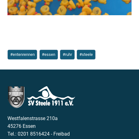
Schlagworte:
#
entenrennen
#
essen
#
ruhr
#
steele
Westfalenstrasse 210a
45276 Essen
Tel.: 0201 8516424 - Freibad