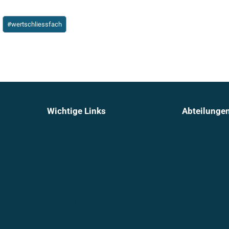
#
wertschliessfach
Wichtige Links
Abteilunge
News
Sportmannsc
Termine
Breitensport
Daten & Downloads
Lauftreff u
Freibad – Info & Preise
Kanuabteilu
Vereinsheim
Prävention im Sport