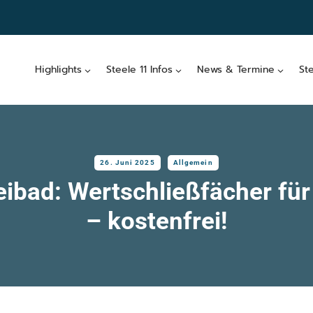
Highlights
Steele 11 Infos
News & Termine
St
26. Juni 2025
Allgemein
ibad: Wertschließfächer für
– kostenfrei!