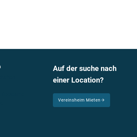
n
Auf der suche nach
haften
einer Location?
nd Bootcamp
Vereinsheim Mieten
ng