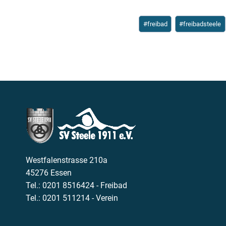
Schlagworte:
#
freibad
#
freibadsteele
Westfalenstrasse 210a
45276 Essen
Tel.: 0201 8516424 - Freibad
Tel.: 0201 511214 - Verein