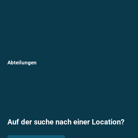
Termine
Daten & Downloads
Freibad – Info & Preise
Vereinsheim
Prävention im Sport
Abteilungen
Sportmannschaften
Breitensport
Lauftreff und Bootcamp
Kanuabteilung
Auf der suche nach einer Location?