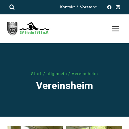
Zum
Kontakt / Vorstand
Inhalt
springen
Start
/
allgemein
/
Vereinsheim
Vereinsheim