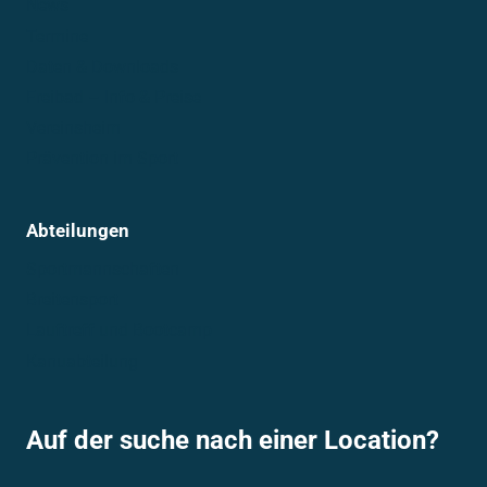
News
Termine
Daten & Downloads
Freibad – Info & Preise
Vereinsheim
Prävention im Sport
Abteilungen
Sportmannschaften
Breitensport
Lauftreff und Bootcamp
Kanuabteilung
Auf der suche nach einer Location?