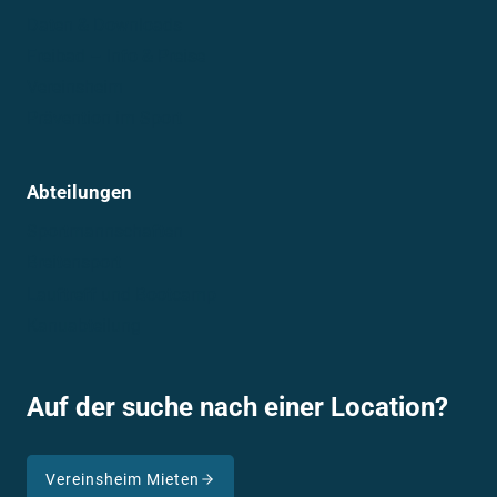
Daten & Downloads
Freibad – Info & Preise
Vereinsheim
Prävention im Sport
Abteilungen
Sportmannschaften
Breitensport
Lauftreff und Bootcamp
Kanuabteilung
Auf der suche nach einer Location?
Vereinsheim Mieten