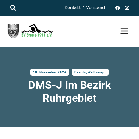
Zum
Kontakt / Vorstand
Inhalt
springen
10. November 2024
Events
,
Wettkampf
DMS-J im Bezirk
Ruhrgebiet