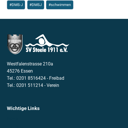
Schlagworte:
#
DMS-J
#
DMSJ
#
schwimmen
Westfalenstrasse 210a
45276 Essen
Tel.: 0201 8516424 - Freibad
Tel.: 0201 511214 - Verein
Wichtige Links
News
Termine