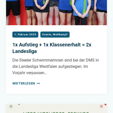
1. Februar 2025
Events
,
Wettkampf
1x Aufstieg + 1x Klassenerhalt = 2x
Landesliga
Die Steeler Schwimmerinnen sind bei der DMS in
die Landesliga Westfalen aufgestiegen. Im
Vorjahr verpassen…
1X
WEITERLESEN
AUFSTIEG
+
1X
KLASSENERHALT
=
2X