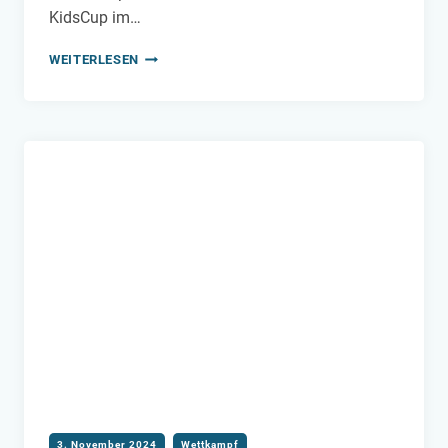
KidsCup im…
KIDSCUP
WEITERLESEN
2024
–
FINALE
IM
BEZIRK
RUHRGEBIET
3. November 2024
Wettkampf