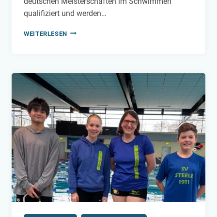
deutschen Meisterschaften im Schwimmen
qualifiziert und werden…
STEELER
WEITERLESEN
SCHWIMMERINNEN
QUALIFIZIEREN
SICH
FÜR
DIE
OFFENEN
DEUTSCHEN
MEISTERSCHAFTEN
IN
BERLIN!