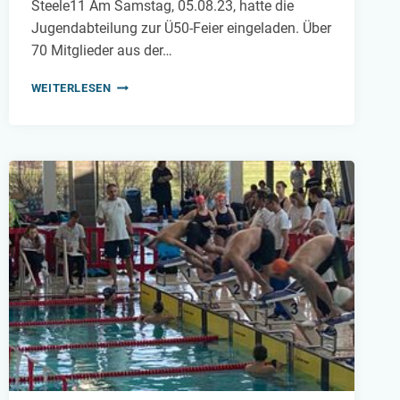
Steele11 Am Samstag, 05.08.23, hatte die
Jugendabteilung zur Ü50-Feier eingeladen. Über
70 Mitglieder aus der…
Ü50-
WEITERLESEN
FEIER
–
MAN
IST
SO
JUNG
WIE
MAN
SICH
FÜHLT.