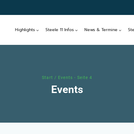
Highlights
Steele 11 Infos
News & Termine
St
Start
/
Events
- Seite 4
Events