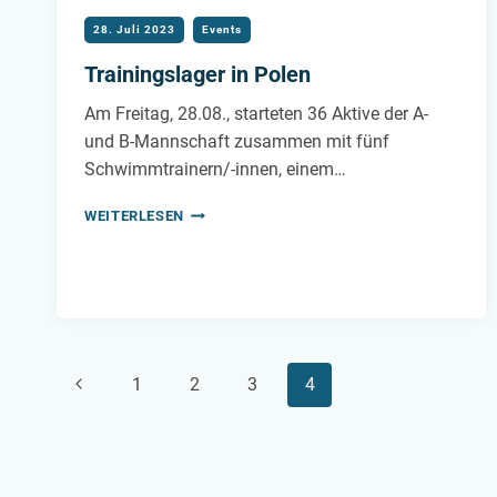
28. Juli 2023
Events
Trainingslager in Polen
Am Freitag, 28.08., starteten 36 Aktive der A-
und B-Mannschaft zusammen mit fünf
Schwimmtrainern/-innen, einem…
TRAININGSLAGER
WEITERLESEN
IN
POLEN
Seitennavigation
Vorherige
1
2
3
4
Seite