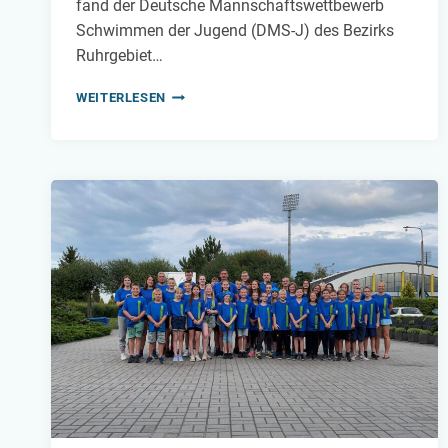
fand der Deutsche Mannschaftswettbewerb
Schwimmen der Jugend (DMS-J) des Bezirks
Ruhrgebiet…
DMS-
WEITERLESEN
J
IM
BEZIRK
RUHRGEBIET