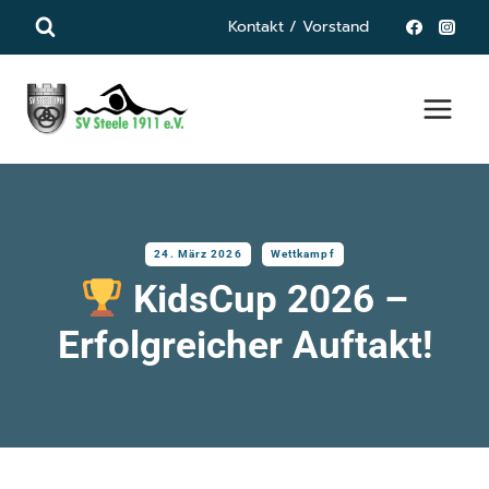
Zum
Kontakt / Vorstand
Inhalt
springen
24. März 2026
Wettkampf
KidsCup 2026 –
Erfolgreicher Auftakt!