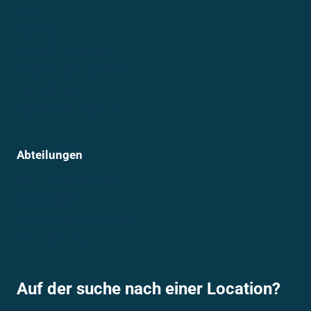
News
Termine
Daten & Downloads
Freibad – Info & Preise
Vereinsheim
Prävention im Sport
Abteilungen
Sportmannschaften
Breitensport
Lauftreff und Bootcamp
Kanuabteilung
Auf der suche nach einer Location?